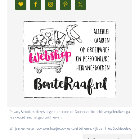
Privacy & cookies: deze site gebruikt cookies. Door deze site te blijven gebruiken, ga
je akkoord met het gebruik hiervan.
Wil je meer weten, ook over hoe je cookies kunt beheren, kijk dan hier:
Cookiebeleid