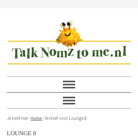
Spring
Door
Spring
Spring
naar
naar
naar
naar
de
de
de
de
hoofdnavigatie
hoofd
eerste
voettekst
inhoud
sidebar
Je bent hier:
Home
/
Archief voor Lounge 8
LOUNGE 8