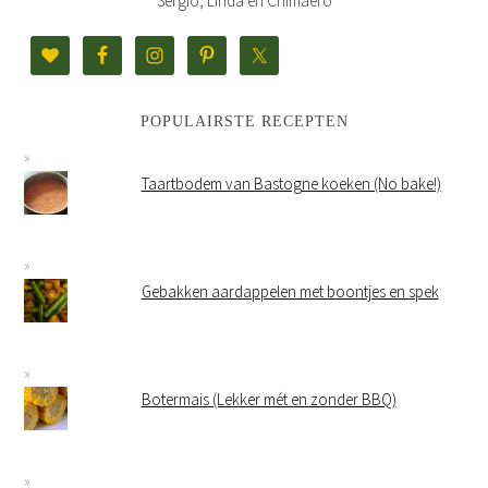
Sergio, Linda en Chimaero
POPULAIRSTE RECEPTEN
Taartbodem van Bastogne koeken (No bake!)
Gebakken aardappelen met boontjes en spek
Botermais (Lekker mét en zonder BBQ)