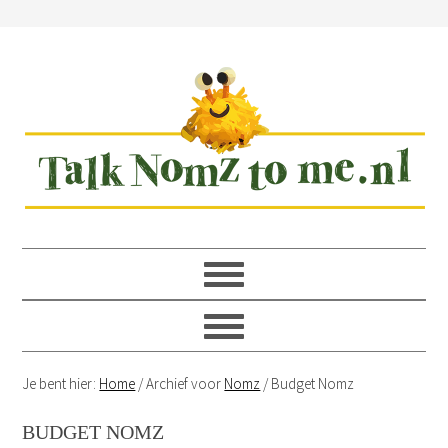
Spring
Door
Spring
Spring
naar
naar
naar
naar
de
de
de
de
hoofdnavigatie
hoofd
eerste
voettekst
inhoud
sidebar
Je bent hier:
Home
/
Archief voor
Nomz
/
Budget Nomz
BUDGET NOMZ