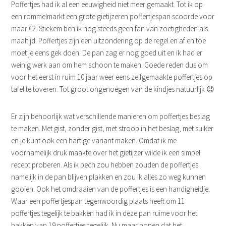
Poffertjes had ik al een eeuwigheid niet meer gemaakt. Tot ik op
een rommelmarkt een grote gietijzeren poffertjespan scoorde voor
maar €2. Stiekem ben ik nog steeds geen fan van zoetigheden als
maaltijd. Poffertjes zijn een uitzondering op de regel en af en toe
moet je eens gek doen. De pan zag er nog goed uit en ik had er
weinig werk aan om hem schoon te maken. Goede reden dus om
voor het eerst in ruim 10 jaar weer eens zelfgemaakte poffertjes op
tafel te toveren. Tot groot ongenoegen van de kindjes natuurlijk 😉
Er zijn behoorlijk wat verschillende manieren om poffertjes beslag
te maken. Met gist, zonder gist, met stroop in het beslag, met suiker
en je kunt ook een hartige variant maken. Omdat ik me
voornamelijk druk maakte over het gietijzer wilde ik een simpel
recept proberen. Als ik pech zou hebben zouden de poffertjes
namelijk in de pan blijven plakken en zou ik alles zo weg kunnen
gooien. Ook het omdraaien van de poffertjes is een handigheidje.
Waar een poffertjespan tegenwoordig plaats heeft om 11
poffertjes tegelijk te bakken had ik in deze pan ruime voor het
bakken van 19 poffertjes tegelijk. Nu maar hopen dat het