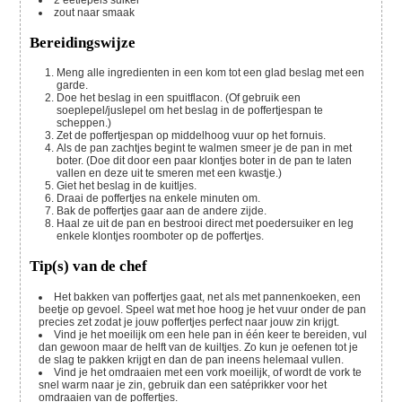
zout naar smaak
Bereidingswijze
Meng alle ingredienten in een kom tot een glad beslag met een
garde.
Doe het beslag in een spuitflacon. (Of gebruik een
soeplepel/juslepel om het beslag in de poffertjespan te
scheppen.)
Zet de poffertjespan op middelhoog vuur op het fornuis.
Als de pan zachtjes begint te walmen smeer je de pan in met
boter. (Doe dit door een paar klontjes boter in de pan te laten
vallen en deze uit te smeren met een kwastje.)
Giet het beslag in de kuitljes.
Draai de poffertjes na enkele minuten om.
Bak de poffertjes gaar aan de andere zijde.
Haal ze uit de pan en bestrooi direct met poedersuiker en leg
enkele klontjes roomboter op de poffertjes.
Tip(s) van de chef
Het bakken van poffertjes gaat, net als met pannenkoeken, een
beetje op gevoel. Speel wat met hoe hoog je het vuur onder de pan
precies zet zodat je jouw poffertjes perfect naar jouw zin krijgt.
Vind je het moeilijk om een hele pan in één keer te bereiden, vul
dan gewoon maar de helft van de kuiltjes. Zo kun je oefenen tot je
de slag te pakken krijgt en dan de pan ineens helemaal vullen.
Vind je het omdraaien met een vork moeilijk, of wordt de vork te
snel warm naar je zin, gebruik dan een satéprikker voor het
omdraaien van de poffertjes.