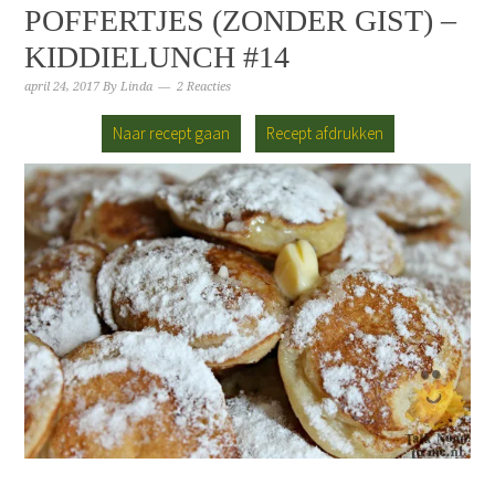
POFFERTJES (ZONDER GIST) –
KIDDIELUNCH #14
april 24, 2017
By
Linda
2 Reacties
Naar recept gaan
Recept afdrukken