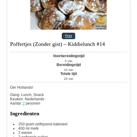
Print
Poffertjes (Zonder gist) – Kiddielunch #14
Voorbereidingstijd
5
min
Bereidingstijd
15
min
Totale tijd
20
min
Oer Hollands!
Gang:
Lunch, Snack
Keuken:
Nederlands
Aantal
:
2
pesonen
Ingredienten
250
gram
zelfrijzend bakmeel
400
ml
melk
2
eieren
2
eetlepels suiker