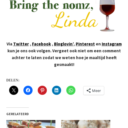
Via
Twitter
,
Facebook
,
Bloglovin’
,
Pinterest
en
Instagram
kun je ons ook volgen. Vergeet ook niet om een comment
achter te laten zodat we weten hoe je maaltijd heeft
gesmaakt!
DELEN:
Meer
GERELATEERD