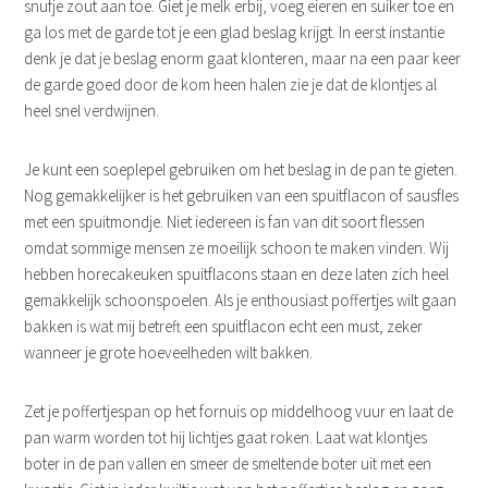
snufje zout aan toe. Giet je melk erbij, voeg eieren en suiker toe en
ga los met de garde tot je een glad beslag krijgt. In eerst instantie
denk je dat je beslag enorm gaat klonteren, maar na een paar keer
de garde goed door de kom heen halen zie je dat de klontjes al
heel snel verdwijnen.
Je kunt een soeplepel gebruiken om het beslag in de pan te gieten.
Nog gemakkelijker is het gebruiken van een spuitflacon of sausfles
met een spuitmondje. Niet iedereen is fan van dit soort flessen
omdat sommige mensen ze moeilijk schoon te maken vinden. Wij
hebben horecakeuken spuitflacons staan en deze laten zich heel
gemakkelijk schoonspoelen. Als je enthousiast poffertjes wilt gaan
bakken is wat mij betreft een spuitflacon echt een must, zeker
wanneer je grote hoeveelheden wilt bakken.
Zet je poffertjespan op het fornuis op middelhoog vuur en laat de
pan warm worden tot hij lichtjes gaat roken. Laat wat klontjes
boter in de pan vallen en smeer de smeltende boter uit met een