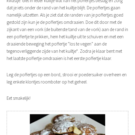
kwastje. Giet in ieder kuiltje wat van het poffertjes beslag en zorg
dat je iets onder de rand van het kuiltje blijft. De poffertjes gaan
namelijk uitzetten. Als je ziet dat de randen van je poffertjes goed
gestold zijn kun je de poffertjes omdraaien. Doe dit door met de
zijkant van een vork (de buitenste tand van de vork) aan de rand in
een poffertje te prikken, hem het kuiltje uit te schuiven en met een
draaiende beweging het poffertje “los te vegen” aan de
tegenoverliggende zijde van het kuiltje*. Zodra je klaar bent met
het laatste poffertje omdraaien is het eerste poffertje klaar.
Leg de poffertjes op een bord, strooi er poedersuiker overheen en
leg enkele klontjes roomboter op het geheel.
Eet smakelijk!