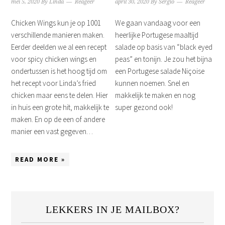
mei 5, 2020
By
Linda
Reageer
april 30, 2020
By
Sergio
Reageer
Chicken Wings kun je op 1001
We gaan vandaag voor een
verschillende manieren maken.
heerlijke Portugese maaltijd
Eerder deelden we al een recept
salade op basis van “black eyed
voor spicy chicken wings en
peas” en tonijn. Je zou het bijna
ondertussen is het hoog tijd om
een Portugese salade Niçoise
het recept voor Linda’s fried
kunnen noemen. Snel en
chicken maar eens te delen. Hier
makkelijk te maken en nog
in huis een grote hit, makkelijk te
super gezond ook!
maken. En op de een of andere
manier een vast gegeven…
READ MORE »
LEKKERS IN JE MAILBOX?