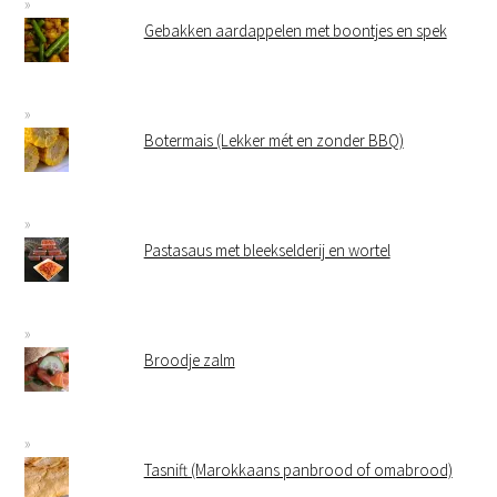
Gebakken aardappelen met boontjes en spek
Botermais (Lekker mét en zonder BBQ)
Pastasaus met bleekselderij en wortel
Broodje zalm
Tasnift (Marokkaans panbrood of omabrood)