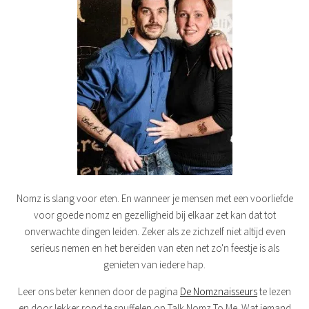
Nomz is slang voor eten. En wanneer je mensen met een voorliefde
voor goede nomz en gezelligheid bij elkaar zet kan dat tot
onverwachte dingen leiden. Zeker als ze zichzelf niet altijd even
serieus nemen en het bereiden van eten net zo'n feestje is als
genieten van iedere hap.
Leer ons beter kennen door de pagina
De Nomznaisseurs
te lezen
en door lekker rond te snuffelen op Talk Nomz To Me. Wat iemand