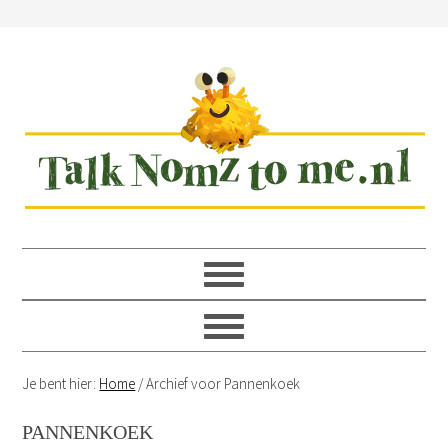
Spring
Door
Spring
Spring
naar
naar
naar
naar
de
de
de
de
hoofdnavigatie
hoofd
eerste
voettekst
inhoud
sidebar
Je bent hier:
Home
/
Archief voor Pannenkoek
PANNENKOEK