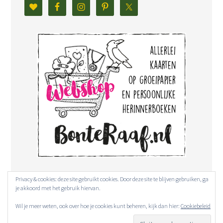
Privacy & cookies: deze site gebruikt cookies. Door deze site te blijven gebruiken, ga
je akkoord met het gebruik hiervan.
Wil je meer weten, ook over hoe je cookies kunt beheren, kijk dan hier:
Cookiebeleid