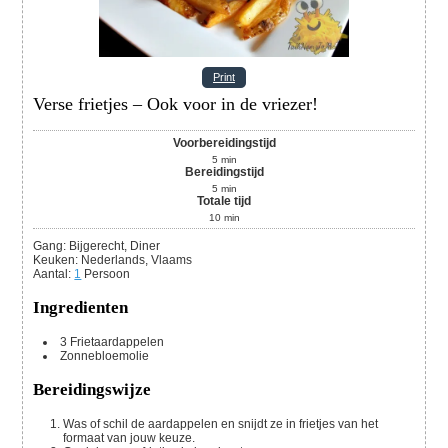
Print
Verse frietjes – Ook voor in de vriezer!
Voorbereidingstijd
5
min
Bereidingstijd
5
min
Totale tijd
10
min
Gang:
Bijgerecht, Diner
Keuken:
Nederlands, Vlaams
Aantal
:
1
Persoon
Ingredienten
3
Frietaardappelen
Zonnebloemolie
Bereidingswijze
Was of schil de aardappelen en snijdt ze in frietjes van het
formaat van jouw keuze.