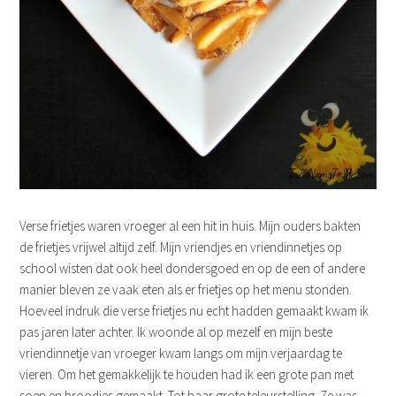
Verse frietjes waren vroeger al een hit in huis. Mijn ouders bakten
de frietjes vrijwel altijd zelf. Mijn vriendjes en vriendinnetjes op
school wisten dat ook heel dondersgoed en op de een of andere
manier bleven ze vaak eten als er frietjes op het menu stonden.
Hoeveel indruk die verse frietjes nu echt hadden gemaakt kwam ik
pas jaren later achter. Ik woonde al op mezelf en mijn beste
vriendinnetje van vroeger kwam langs om mijn verjaardag te
vieren. Om het gemakkelijk te houden had ik een grote pan met
soep en broodjes gemaakt. Tot haar grote teleurstelling. Ze was