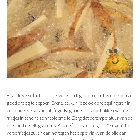
Haal de verse frietjes uit het water en leg ze op een theedoek om ze
goed droog te deppen. Eventueel kun je ze ook droogslingeren in
een ouderwetse slacentrifuge. Begin met het voorbakken van de
frietjes in schone zonnebloemolie. Zorg dat de temperatuur van de
olie rond de 140 graden is. Bak de frietjes tot ze gaan “zingen”. De
verse frietjes zullen dan net tegen het oppervlak van de olie aan