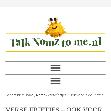
Spring
Door
Spring
Spring
naar
naar
naar
naar
de
de
de
de
hoofdnavigatie
hoofd
eerste
voettekst
inhoud
sidebar
Je bent hier:
Home
/
Nomz
/
Verse frietjes – Ook voor in de vriezer!
VERSE FRIETJES – OOK VOOR