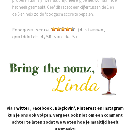
proberen dan zijn we natuurlijk heel erg benieuwd naar hoe
het heeft gesmaakt. Geef dit recept een cijfer tussen de 1 en
de 5 en help zo de foodgasm score te bepalen.
Foodgasm score
(
4
stemmen,
gemiddeld:
4,50
van de 5)
Via
Twitter
,
Facebook
,
Bloglovin’
,
Pinterest
en
Instagram
kun je ons ook volgen. Vergeet ook niet om een comment
achter te laten zodat we weten hoe je maaltijd heeft
gesmaakt!