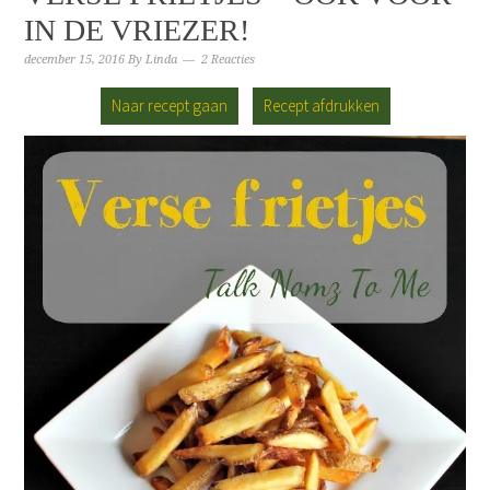
IN DE VRIEZER!
december 15, 2016
By
Linda
2 Reacties
Naar recept gaan
Recept afdrukken