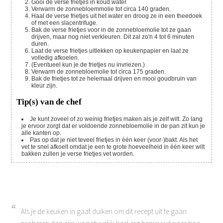
Gooi de verse frietjes in koud water.
Verwarm de zonnebloemmolie tot circa 140 graden.
Haal de verse frietjes uit het water en droog ze in een theedoek
of met een slacentrifuge.
Bak de verse frietjes voor in de zonnebloemolie tot ze gaan
drijven, maar nog niet verkleuren. Dit zal zo'n 4 tot 6 minuten
duren.
Laat de verse frietjes uitlekken op keukenpapier en laat ze
volledig afkoelen.
(Eventueel kun je de frietjes nu invriezen.)
Verwarm de zonnebloemolie tot circa 175 graden.
Bak de frietjes tot ze helemaal drijven en mooi goudbruin van
kleur zijn.
Tip(s) van de chef
Je kunt zoveel of zo weinig frietjes maken als je zelf wilt. Zo lang
je ervoor zorgt dat er voldoende zonnebloemolie in de pan zit kun je
alle kanten op.
Pas op dat je niet teveel frietjes in één keer (voor-)bakt. Als het
vet te snel afkoelt omdat je een te grote hoeveelheid in één keer wilt
bakken zullen je verse frietjes vet worden.
Als je de keuken in gaat duiken om dit recept uit te gaan