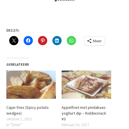
DELEN:
Meer
GERELATEERD
Cajun fries (Spicy potato
Appelfriet met pindakaas-
wedges)
yoghurt dip – Kiddiesnack
oktober 1, 2015
#3
In "Diner"
februari 16, 2017