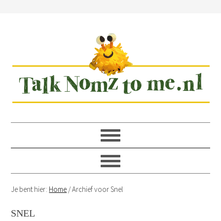
Spring
Door
Spring
Spring
naar
naar
naar
naar
de
de
de
de
hoofdnavigatie
hoofd
eerste
voettekst
inhoud
sidebar
Je bent hier:
Home
/
Archief voor Snel
SNEL