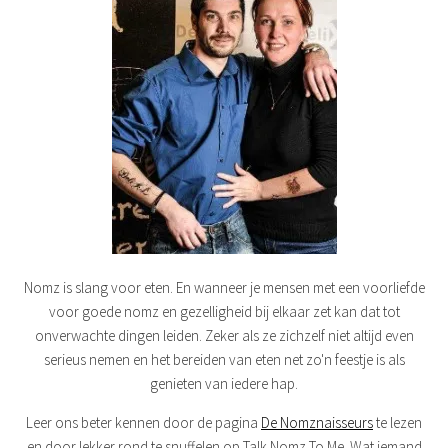
Nomz is slang voor eten. En wanneer je mensen met een voorliefde
voor goede nomz en gezelligheid bij elkaar zet kan dat tot
onverwachte dingen leiden. Zeker als ze zichzelf niet altijd even
serieus nemen en het bereiden van eten net zo'n feestje is als
genieten van iedere hap.
Leer ons beter kennen door de pagina
De Nomznaisseurs
te lezen
en door lekker rond te snuffelen op Talk Nomz To Me. Wat iemand