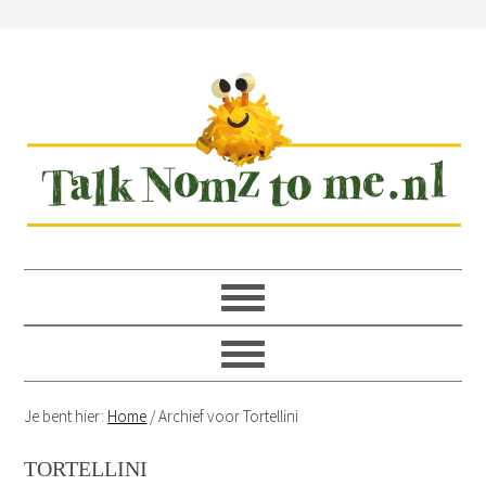
Spring
Door
Spring
Spring
naar
naar
naar
naar
de
de
de
de
hoofdnavigatie
hoofd
eerste
voettekst
inhoud
sidebar
Je bent hier:
Home
/
Archief voor Tortellini
TORTELLINI