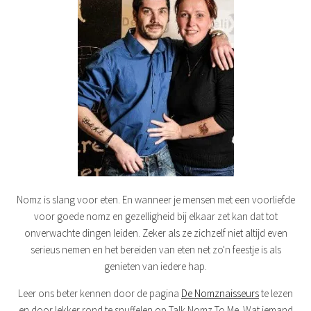
Nomz is slang voor eten. En wanneer je mensen met een voorliefde
voor goede nomz en gezelligheid bij elkaar zet kan dat tot
onverwachte dingen leiden. Zeker als ze zichzelf niet altijd even
serieus nemen en het bereiden van eten net zo'n feestje is als
genieten van iedere hap.
Leer ons beter kennen door de pagina
De Nomznaisseurs
te lezen
en door lekker rond te snuffelen op Talk Nomz To Me. Wat iemand