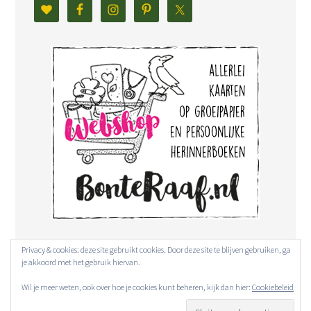
Privacy & cookies: deze site gebruikt cookies. Door deze site te blijven gebruiken, ga
je akkoord met het gebruik hiervan.
Wil je meer weten, ook over hoe je cookies kunt beheren, kijk dan hier:
Cookiebeleid