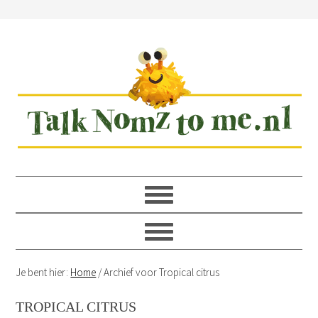
Spring
Door
Spring
Spring
naar
naar
naar
naar
de
de
de
de
hoofdnavigatie
hoofd
eerste
voettekst
inhoud
sidebar
Je bent hier:
Home
/
Archief voor Tropical citrus
TROPICAL CITRUS