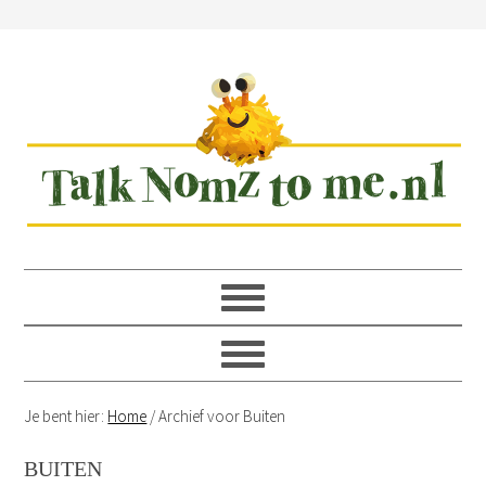
Spring
Door
Spring
Spring
naar
naar
naar
naar
de
de
de
de
hoofdnavigatie
hoofd
eerste
voettekst
inhoud
sidebar
Je bent hier:
Home
/
Archief voor Buiten
BUITEN