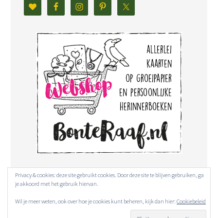
Privacy & cookies: deze site gebruikt cookies. Door deze site te blijven gebruiken, ga
je akkoord met het gebruik hiervan.
Wil je meer weten, ook over hoe je cookies kunt beheren, kijk dan hier:
Cookiebeleid