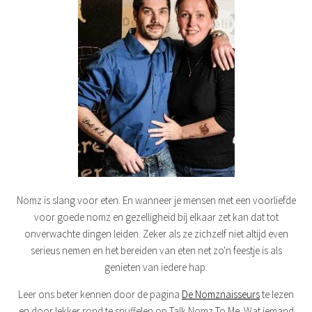
Nomz is slang voor eten. En wanneer je mensen met een voorliefde
voor goede nomz en gezelligheid bij elkaar zet kan dat tot
onverwachte dingen leiden. Zeker als ze zichzelf niet altijd even
serieus nemen en het bereiden van eten net zo'n feestje is als
genieten van iedere hap.
Leer ons beter kennen door de pagina
De Nomznaisseurs
te lezen
en door lekker rond te snuffelen op Talk Nomz To Me. Wat iemand