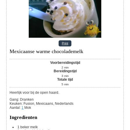
Print
Mexicaanse warme chocolademelk
Voorbereidingstijd
2
min
Bereidingstijd
3
min
Totale tijd
5
min
Heerlijk voor bij de open haard.
Gang:
Dranken
Keuken:
Fusion, Mexicaans, Nederlands
Aantal
:
1
Mok
Ingredienten
1
beker
melk