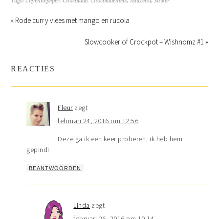
Tags:
Cayennepeper
,
Chocolade
,
Chocolademelk
,
Maizena
,
Suiker
« Rode curry vlees met mango en rucola
Slowcooker of Crockpot – Wishnomz #1 »
REACTIES
Fleur
zegt
februari 24, 2016 om 12:56
Deze ga ik een keer proberen, ik heb hem
gepind!
BEANTWOORDEN
Linda
zegt
februari 26, 2016 om 10:14