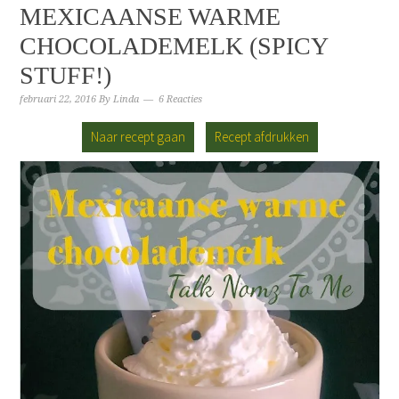
MEXICAANSE WARME
CHOCOLADEMELK (SPICY
STUFF!)
februari 22, 2016
By
Linda
6 Reacties
Naar recept gaan
Recept afdrukken