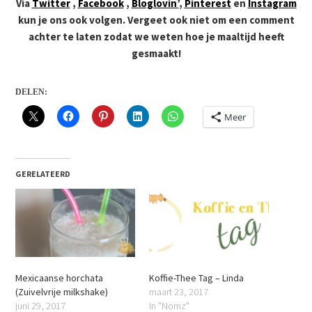
Via
Twitter
,
Facebook
,
Bloglovin’
,
Pinterest
en
Instagram
kun je ons ook volgen. Vergeet ook niet om een comment
achter te laten zodat we weten hoe je maaltijd heeft
gesmaakt!
DELEN:
Meer
GERELATEERD
Mexicaanse horchata
Koffie-Thee Tag – Linda
(Zuivelvrije milkshake)
maart 23, 2017
juni 29, 2017
In "Nomz"