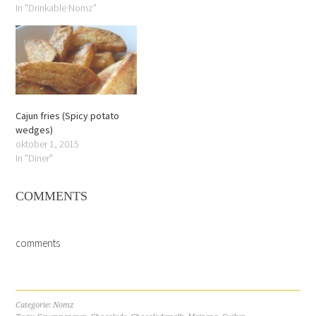
In "Drinkable Nomz"
Cajun fries (Spicy potato
wedges)
oktober 1, 2015
In "Diner"
COMMENTS
comments
Categorie:
Nomz