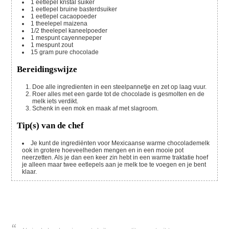
1
eetlepel
kristal suiker
1
eetlepel
bruine basterdsuiker
1
eetlepel
cacaopoeder
1
theelepel
maizena
1/2
theelepel
kaneelpoeder
1
mespunt
cayennepeper
1
mespunt
zout
15
gram
pure chocolade
Bereidingswijze
Doe alle ingredienten in een steelpannetje en zet op laag vuur.
Roer alles met een garde tot de chocolade is gesmolten en de
melk iets verdikt.
Schenk in een mok en maak af met slagroom.
Tip(s) van de chef
Je kunt de ingrediënten voor Mexicaanse warme chocolademelk
ook in grotere hoeveelheden mengen en in een mooie pot
neerzetten. Als je dan een keer zin hebt in een warme traktatie hoef
je alleen maar twee eetlepels aan je melk toe te voegen en je bent
klaar.