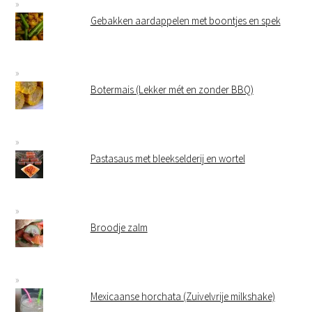
Gebakken aardappelen met boontjes en spek
Botermais (Lekker mét en zonder BBQ)
Pastasaus met bleekselderij en wortel
Broodje zalm
Mexicaanse horchata (Zuivelvrije milkshake)