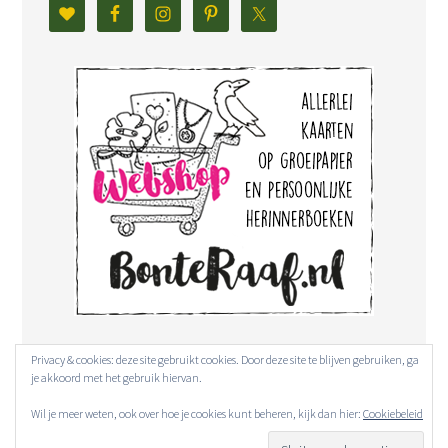
Privacy & cookies: deze site gebruikt cookies. Door deze site te blijven gebruiken, ga
je akkoord met het gebruik hiervan.
Wil je meer weten, ook over hoe je cookies kunt beheren, kijk dan hier:
Cookiebeleid