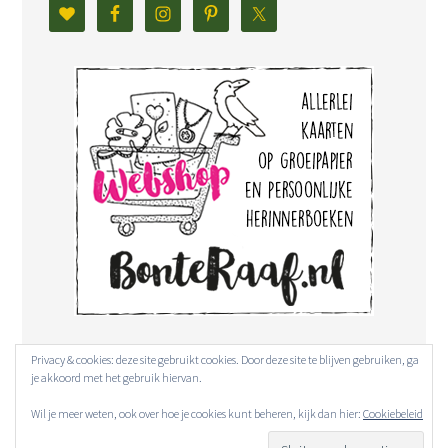
Privacy & cookies: deze site gebruikt cookies. Door deze site te blijven gebruiken, ga
je akkoord met het gebruik hiervan.
Wil je meer weten, ook over hoe je cookies kunt beheren, kijk dan hier:
Cookiebeleid