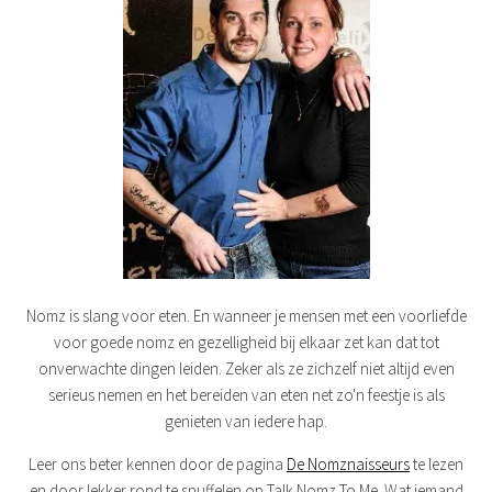
Nomz is slang voor eten. En wanneer je mensen met een voorliefde
voor goede nomz en gezelligheid bij elkaar zet kan dat tot
onverwachte dingen leiden. Zeker als ze zichzelf niet altijd even
serieus nemen en het bereiden van eten net zo'n feestje is als
genieten van iedere hap.
Leer ons beter kennen door de pagina
De Nomznaisseurs
te lezen
en door lekker rond te snuffelen op Talk Nomz To Me. Wat iemand