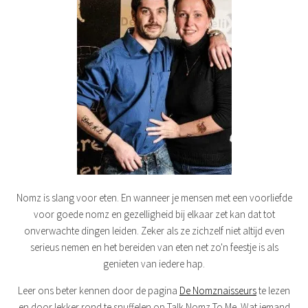
Nomz is slang voor eten. En wanneer je mensen met een voorliefde
voor goede nomz en gezelligheid bij elkaar zet kan dat tot
onverwachte dingen leiden. Zeker als ze zichzelf niet altijd even
serieus nemen en het bereiden van eten net zo'n feestje is als
genieten van iedere hap.
Leer ons beter kennen door de pagina
De Nomznaisseurs
te lezen
en door lekker rond te snuffelen op Talk Nomz To Me. Wat iemand