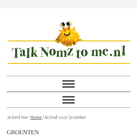
Spring
Door
Spring
Spring
naar
naar
naar
naar
de
de
de
de
hoofdnavigatie
hoofd
eerste
voettekst
inhoud
sidebar
Je bent hier:
Home
/
Archief voor Groenten
GROENTEN