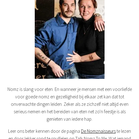
Nomz is slang voor eten. En wanneer je mensen met een voorliefde
voor goede nomz en gezelligheid bij elkaar zet kan dat tot
onverwachte dingen leiden. Zeker als ze zichzelf niet altijd even
serieus nemen en het bereiden van eten net zo'n feestje is als
genieten van iedere hap.
Leer ons beter kennen door de pagina
De Nomznaisseurs
te lezen
en door lekker rond te snuffelen op Talk Nomz To Me. Wat iemand