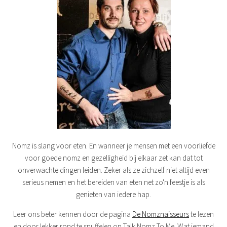
Nomz is slang voor eten. En wanneer je mensen met een voorliefde
voor goede nomz en gezelligheid bij elkaar zet kan dat tot
onverwachte dingen leiden. Zeker als ze zichzelf niet altijd even
serieus nemen en het bereiden van eten net zo'n feestje is als
genieten van iedere hap.
Leer ons beter kennen door de pagina
De Nomznaisseurs
te lezen
en door lekker rond te snuffelen op Talk Nomz To Me. Wat iemand