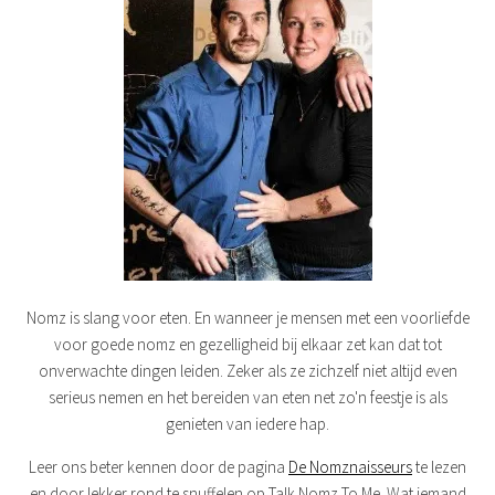
Nomz is slang voor eten. En wanneer je mensen met een voorliefde
voor goede nomz en gezelligheid bij elkaar zet kan dat tot
onverwachte dingen leiden. Zeker als ze zichzelf niet altijd even
serieus nemen en het bereiden van eten net zo'n feestje is als
genieten van iedere hap.
Leer ons beter kennen door de pagina
De Nomznaisseurs
te lezen
en door lekker rond te snuffelen op Talk Nomz To Me. Wat iemand