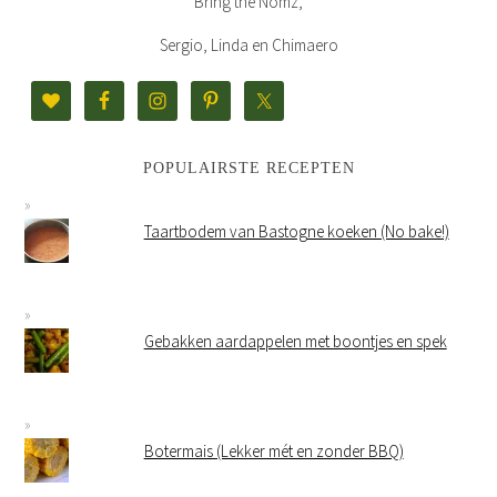
Bring the Nomz,
Sergio, Linda en Chimaero
POPULAIRSTE RECEPTEN
Taartbodem van Bastogne koeken (No bake!)
Gebakken aardappelen met boontjes en spek
Botermais (Lekker mét en zonder BBQ)