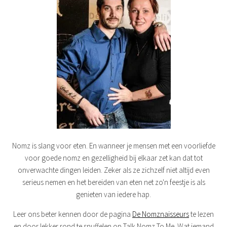
Nomz is slang voor eten. En wanneer je mensen met een voorliefde
voor goede nomz en gezelligheid bij elkaar zet kan dat tot
onverwachte dingen leiden. Zeker als ze zichzelf niet altijd even
serieus nemen en het bereiden van eten net zo'n feestje is als
genieten van iedere hap.
Leer ons beter kennen door de pagina
De Nomznaisseurs
te lezen
en door lekker rond te snuffelen op Talk Nomz To Me. Wat iemand