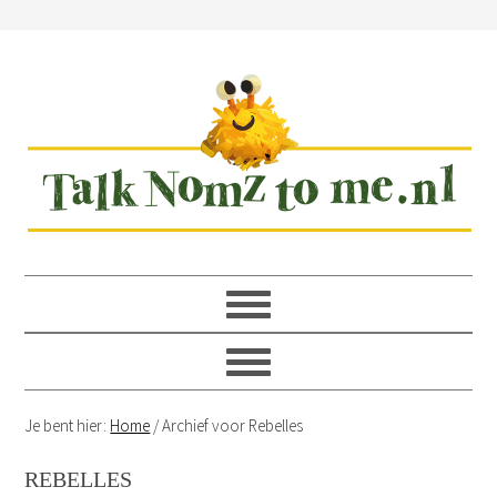
Spring
Door
Spring
Spring
naar
naar
naar
naar
de
de
de
de
hoofdnavigatie
hoofd
eerste
voettekst
inhoud
sidebar
Je bent hier:
Home
/
Archief voor Rebelles
REBELLES