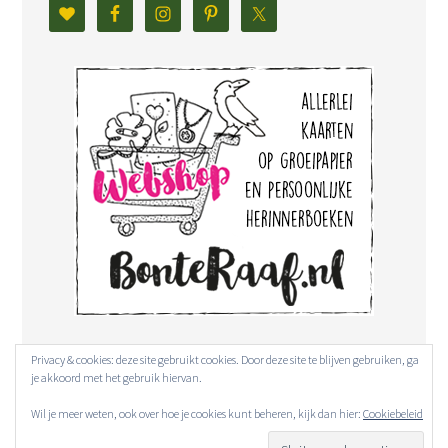
Privacy & cookies: deze site gebruikt cookies. Door deze site te blijven gebruiken, ga
je akkoord met het gebruik hiervan.
Wil je meer weten, ook over hoe je cookies kunt beheren, kijk dan hier:
Cookiebeleid