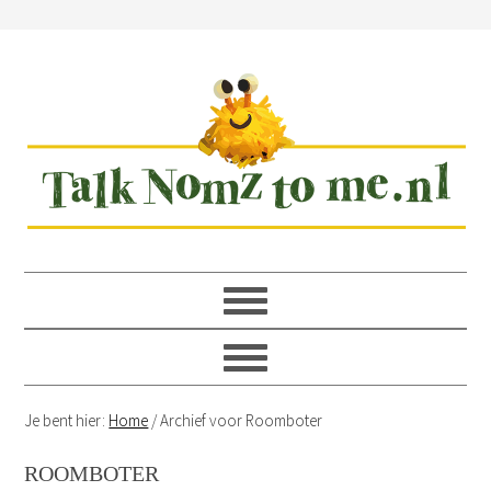
Spring
Door
Spring
Spring
naar
naar
naar
naar
de
de
de
de
hoofdnavigatie
hoofd
eerste
voettekst
inhoud
sidebar
Je bent hier:
Home
/
Archief voor Roomboter
ROOMBOTER