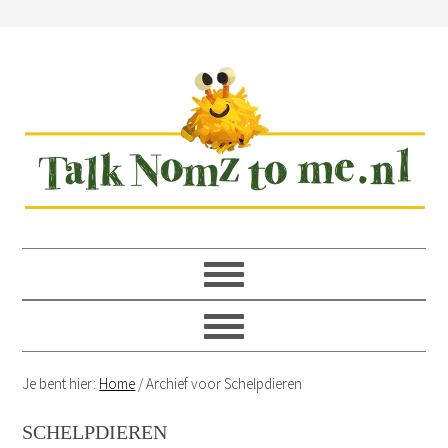
Spring
Door
Spring
Spring
naar
naar
naar
naar
de
de
de
de
hoofdnavigatie
hoofd
eerste
voettekst
inhoud
sidebar
Je bent hier:
Home
/
Archief voor Schelpdieren
SCHELPDIEREN