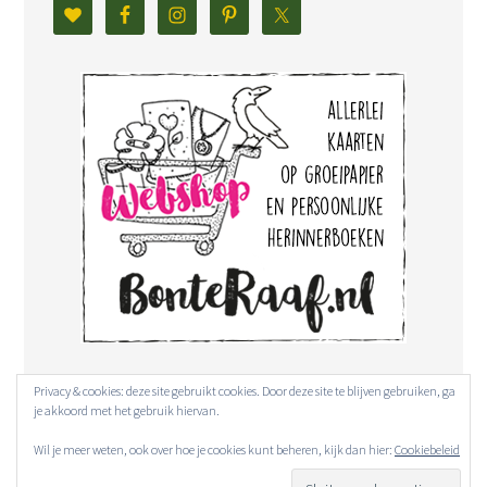
Privacy & cookies: deze site gebruikt cookies. Door deze site te blijven gebruiken, ga
je akkoord met het gebruik hiervan.
Wil je meer weten, ook over hoe je cookies kunt beheren, kijk dan hier:
Cookiebeleid