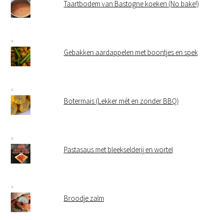
Taartbodem van Bastogne koeken (No bake!)
Gebakken aardappelen met boontjes en spek
Botermais (Lekker mét en zonder BBQ)
Pastasaus met bleekselderij en wortel
Broodje zalm