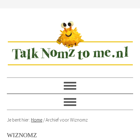
Spring
Door
Spring
Spring
naar
naar
naar
naar
de
de
de
de
hoofdnavigatie
hoofd
eerste
voettekst
inhoud
sidebar
Je bent hier:
Home
/
Archief voor Wiznomz
WIZNOMZ