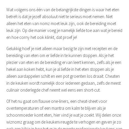
Wat volgens ons één van de belangrijkste dingen is waar het eten
betreft is dat je jezelf absoluut niet te serieus moet nemen. Niet
alleen het eten van nomz moet leuk zijn, ook de bereiding moet
leuk zijn. Op die manier voeg je namelijk liefde toe aan wat je bereid
en hoe corny het ook klinkt, dat proef je!
Gelukkig hoef je niet alleen maar bezig te zijn met recepten en de
bereiding van eten om er liefde in te kunnen stoppen. Als je het
plezier van eten en de bereiding ervan leert kennen, zelfs als je een
hekel aan koken hebt, kun je al liefde in het eten stoppen als je
alleen aardappelen schilt en een pot groenten los draait. Cheaten
in de keuken wordt namelijk door iedereen gedaan, zelfs de meest
culinair onderlegde chef neemt wel eens een short-cut.
Of het nu gaat om flauwe one-liners, een cheat-sheet voor
oventemperaturen of een mantra om kalm te blijven als je
schoonmoeder komt eten, hier vind je wat je zoekt. Wij delen onze
wiznomz graag om de keukenvreugde te verhogen en geven je zo
ook een kijkje in hoe het er in de meeste professionele keukens aan