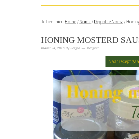
Je bent hier:
Home
/
Nomz
/
Dippable Nomz
/
Honing
HONING MOSTERD SAU
maart 24, 2016
By
Sergio
Reageer
Naar recept ga