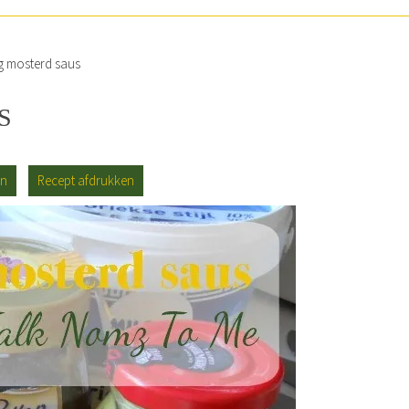
 mosterd saus
S
an
Recept afdrukken