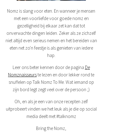
Nomz is slang voor eten. En wanneer je mensen
met een voorliefde voor goede nomz en
gezelligheid bij elkaar zet kan dat tot
onverwachte dingen leiden. Zeker als ze zichzelf
niet altijd even serieus nemen en het bereiden van
eten net zo'n feestje is als genieten van iedere
hap.
Leer ons beter kennen door de pagina
De
Nomznaisseurs
te lezen en door lekker rond te
snuffelen op Talk Nomz To Me. Wat iemand op
zijn bord legt zegt veel over de persoon ;)
Oh, en als je een van onze recepten zelf
uitprobeert vinden we het leuk als je die op social
media deelt met #talknomz
Bring the Nomz,