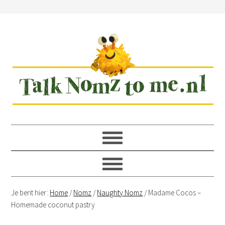
Spring
Door
Spring
Spring
naar
naar
naar
naar
de
de
de
de
hoofdnavigatie
hoofd
eerste
voettekst
inhoud
sidebar
Je bent hier:
Home
/
Nomz
/
Naughty Nomz
/
Madame Cocos –
Homemade coconut pastry