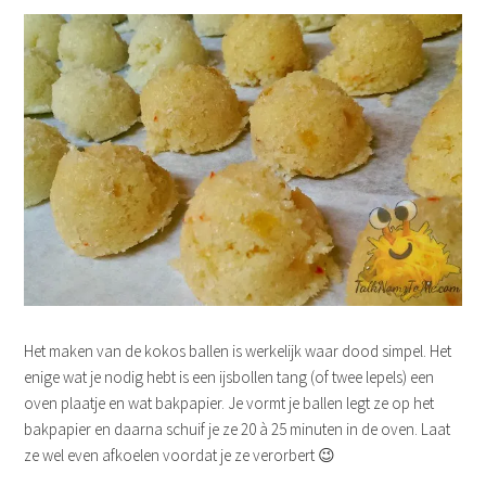
Het maken van de kokos ballen is werkelijk waar dood simpel. Het
enige wat je nodig hebt is een ijsbollen tang (of twee lepels) een
oven plaatje en wat bakpapier. Je vormt je ballen legt ze op het
bakpapier en daarna schuif je ze 20 à 25 minuten in de oven. Laat
ze wel even afkoelen voordat je ze verorbert 😉