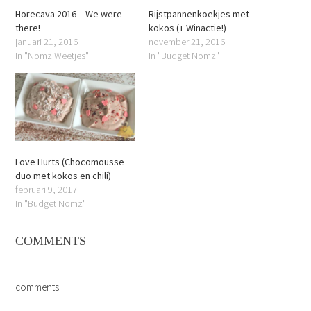
Horecava 2016 – We were
Rijstpannenkoekjes met
there!
kokos (+ Winactie!)
januari 21, 2016
november 21, 2016
In "Nomz Weetjes"
In "Budget Nomz"
Love Hurts (Chocomousse
duo met kokos en chili)
februari 9, 2017
In "Budget Nomz"
COMMENTS
comments