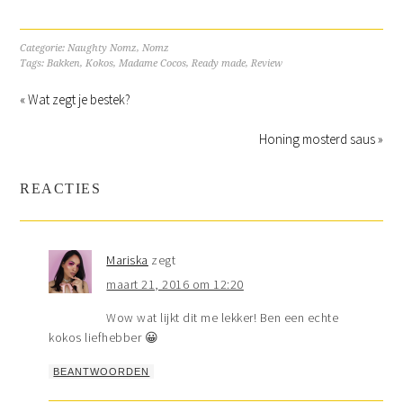
Categorie:
Naughty Nomz
,
Nomz
Tags:
Bakken
,
Kokos
,
Madame Cocos
,
Ready made
,
Review
« Wat zegt je bestek?
Honing mosterd saus »
REACTIES
Mariska
zegt
maart 21, 2016 om 12:20
Wow wat lijkt dit me lekker! Ben een echte
kokos liefhebber 😀
BEANTWOORDEN