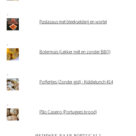
Pastasaus met bleekselderij en wortel
Botermais (Lekker mét en zonder BBQ)
Poffertjes (Zonder gist) - Kiddielunch #14
Pão Caseiro (Portugees brood)
HEIMWEE NAAR PORTUGAL?