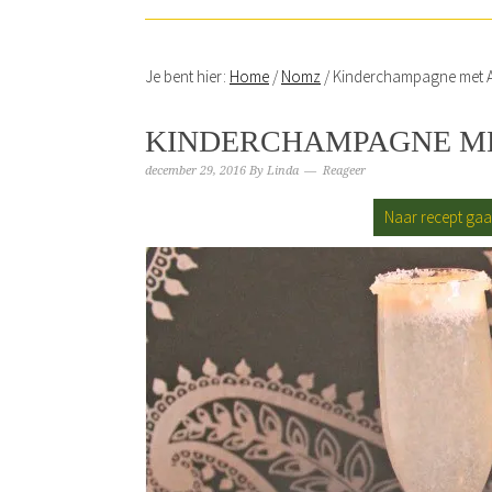
Je bent hier:
Home
/
Nomz
/
Kinderchampagne met 
KINDERCHAMPAGNE M
december 29, 2016
By
Linda
Reageer
Naar recept ga