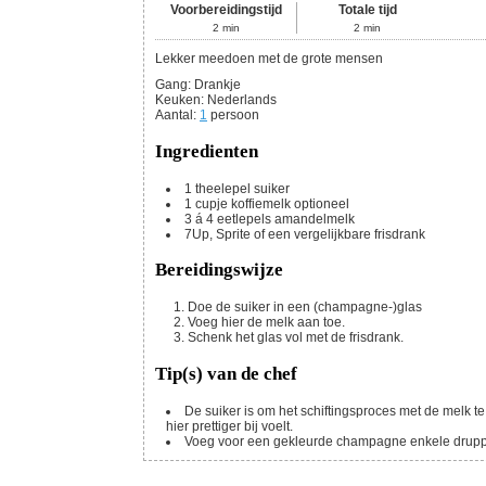
Voorbereidingstijd
Totale tijd
2
min
2
min
Lekker meedoen met de grote mensen
Gang:
Drankje
Keuken:
Nederlands
Aantal
:
1
persoon
Ingredienten
1
theelepel
suiker
1
cupje
koffiemelk
optioneel
3 á 4
eetlepels
amandelmelk
7Up, Sprite of een vergelijkbare frisdrank
Bereidingswijze
Doe de suiker in een (champagne-)glas
Voeg hier de melk aan toe.
Schenk het glas vol met de frisdrank.
Tip(s) van de chef
De suiker is om het schiftingsproces met de melk te s
hier prettiger bij voelt.
Voeg voor een gekleurde champagne enkele druppels