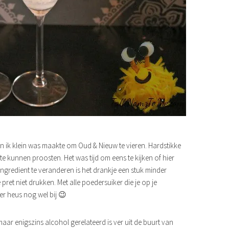
n ik klein was maakte om Oud & Nieuw te vieren. Hardstikke
 kunnen proosten. Het was tijd om eens te kijken of hier
gredient te veranderen is het drankje een stuk minder
et niet drukken. Met alle poedersuiker die je op je
 er heus nog wel bij 😉
aar enigszins alcohol gerelateerd is ver uit de buurt van