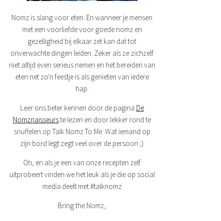
Nomz is slang voor eten. En wanneer je mensen
met een voorliefde voor goede nomz en
gezelligheid bij elkaar zet kan dat tot
onverwachte dingen leiden. Zeker als ze zichzelf
niet altijd even serieus nemen en het bereiden van
eten net zo'n feestje is als genieten van iedere
hap.
Leer ons beter kennen door de pagina
De
Nomznaisseurs
te lezen en door lekker rond te
snuffelen op Talk Nomz To Me. Wat iemand op
zijn bord legt zegt veel over de persoon ;)
Oh, en als je een van onze recepten zelf
uitprobeert vinden we het leuk als je die op social
media deelt met #talknomz
Bring the Nomz,