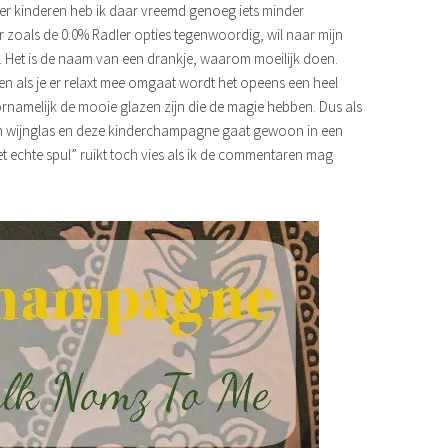
r kinderen heb ik daar vreemd genoeg iets minder
 zoals de 0.0% Radler opties tegenwoordig, wil naar mijn
n. Het is de naam van een drankje, waarom moeilijk doen.
 en als je er relaxt mee omgaat wordt het opeens een heel
oornamelijk de mooie glazen zijn die de magie hebben. Dus als
een wijnglas en deze kinderchampagne gaat gewoon in een
t echte spul” ruikt toch vies als ik de commentaren mag