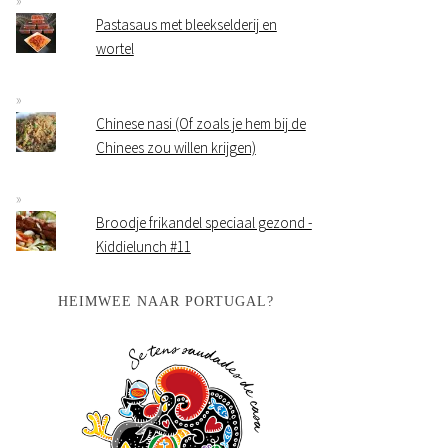
Pastasaus met bleekselderij en
wortel
Chinese nasi (Of zoals je hem bij de
Chinees zou willen krijgen)
Broodje frikandel speciaal gezond -
Kiddielunch #11
HEIMWEE NAAR PORTUGAL?