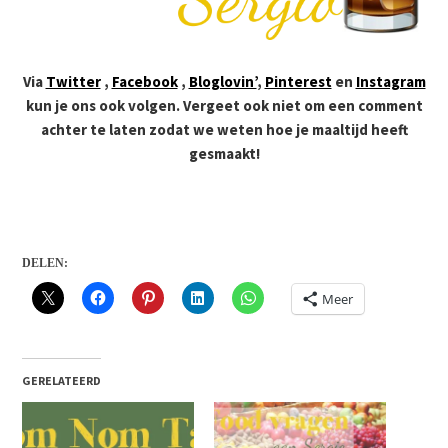
Via
Twitter
,
Facebook
,
Bloglovin’
,
Pinterest
en
Instagram
kun je ons ook volgen. Vergeet ook niet om een comment
achter te laten zodat we weten hoe je maaltijd heeft
gesmaakt!
DELEN:
Meer
GERELATEERD