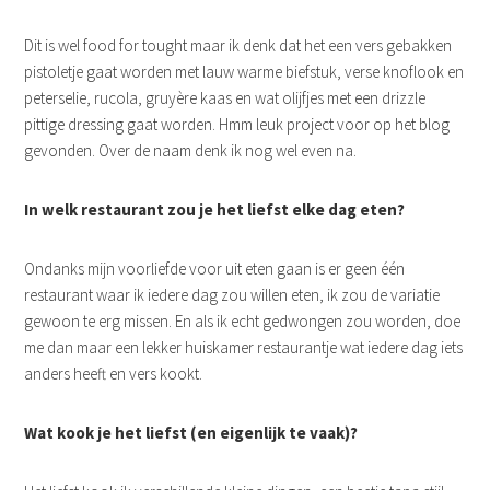
Dit is wel food for tought maar ik denk dat het een vers gebakken
pistoletje gaat worden met lauw warme biefstuk, verse knoflook en
peterselie, rucola, gruyère kaas en wat olijfjes met een drizzle
pittige dressing gaat worden. Hmm leuk project voor op het blog
gevonden. Over de naam denk ik nog wel even na.
In welk restaurant zou je het liefst elke dag eten?
Ondanks mijn voorliefde voor uit eten gaan is er geen één
restaurant waar ik iedere dag zou willen eten, ik zou de variatie
gewoon te erg missen. En als ik echt gedwongen zou worden, doe
me dan maar een lekker huiskamer restaurantje wat iedere dag iets
anders heeft en vers kookt.
Wat kook je het liefst (en eigenlijk te vaak)?