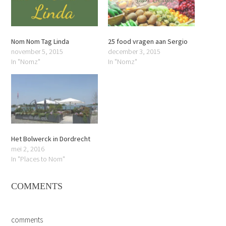
Nom Nom Tag Linda
25 food vragen aan Sergio
november 5, 2015
december 3, 2015
In "Nomz"
In "Nomz"
Het Bolwerck in Dordrecht
mei 2, 2016
In "Places to Nom"
COMMENTS
comments