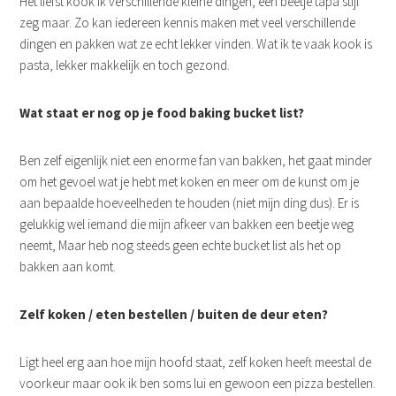
Het liefst kook ik verschillende kleine dingen, een beetje tapa stijl
zeg maar. Zo kan iedereen kennis maken met veel verschillende
dingen en pakken wat ze echt lekker vinden. Wat ik te vaak kook is
pasta, lekker makkelijk en toch gezond.
Wat staat er nog op je food baking bucket list?
Ben zelf eigenlijk niet een enorme fan van bakken, het gaat minder
om het gevoel wat je hebt met koken en meer om de kunst om je
aan bepaalde hoeveelheden te houden (niet mijn ding dus). Er is
gelukkig wel iemand die mijn afkeer van bakken een beetje weg
neemt, Maar heb nog steeds geen echte bucket list als het op
bakken aan komt.
Zelf koken / eten bestellen / buiten de deur eten?
Ligt heel erg aan hoe mijn hoofd staat, zelf koken heeft meestal de
voorkeur maar ook ik ben soms lui en gewoon een pizza bestellen.