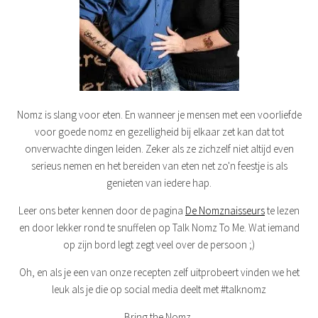
Nomz is slang voor eten. En wanneer je mensen met een voorliefde
voor goede nomz en gezelligheid bij elkaar zet kan dat tot
onverwachte dingen leiden. Zeker als ze zichzelf niet altijd even
serieus nemen en het bereiden van eten net zo'n feestje is als
genieten van iedere hap.
Leer ons beter kennen door de pagina
De Nomznaisseurs
te lezen
en door lekker rond te snuffelen op Talk Nomz To Me. Wat iemand
op zijn bord legt zegt veel over de persoon ;)
Oh, en als je een van onze recepten zelf uitprobeert vinden we het
leuk als je die op social media deelt met #talknomz
Bring the Nomz,