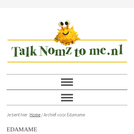
Spring
Door
Spring
Spring
naar
naar
naar
naar
de
de
de
de
hoofdnavigatie
hoofd
eerste
voettekst
inhoud
sidebar
Je bent hier:
Home
/
Archief voor Edamame
EDAMAME