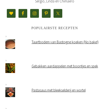
Sergio, Linda en Chimaero
POPULAIRSTE RECEPTEN
Taartbodem van Bastogne koeken (No bake!)
Gebakken aardappelen met boontjes en spek
Pastasaus met bleekselderij en wortel