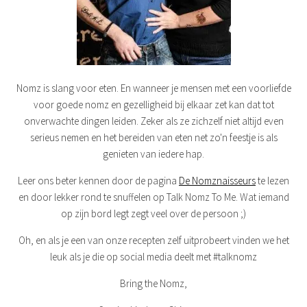
Nomz is slang voor eten. En wanneer je mensen met een voorliefde
voor goede nomz en gezelligheid bij elkaar zet kan dat tot
onverwachte dingen leiden. Zeker als ze zichzelf niet altijd even
serieus nemen en het bereiden van eten net zo'n feestje is als
genieten van iedere hap.
Leer ons beter kennen door de pagina
De Nomznaisseurs
te lezen
en door lekker rond te snuffelen op Talk Nomz To Me. Wat iemand
op zijn bord legt zegt veel over de persoon ;)
Oh, en als je een van onze recepten zelf uitprobeert vinden we het
leuk als je die op social media deelt met #talknomz
Bring the Nomz,