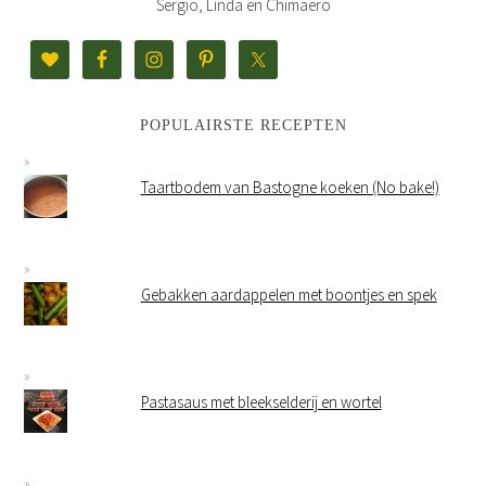
Sergio, Linda en Chimaero
POPULAIRSTE RECEPTEN
Taartbodem van Bastogne koeken (No bake!)
Gebakken aardappelen met boontjes en spek
Pastasaus met bleekselderij en wortel