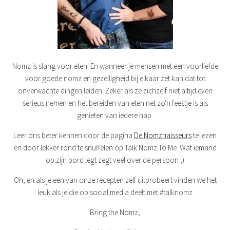
Nomz is slang voor eten. En wanneer je mensen met een voorliefde
voor goede nomz en gezelligheid bij elkaar zet kan dat tot
onverwachte dingen leiden. Zeker als ze zichzelf niet altijd even
serieus nemen en het bereiden van eten net zo'n feestje is als
genieten van iedere hap.
Leer ons beter kennen door de pagina
De Nomznaisseurs
te lezen
en door lekker rond te snuffelen op Talk Nomz To Me. Wat iemand
op zijn bord legt zegt veel over de persoon ;)
Oh, en als je een van onze recepten zelf uitprobeert vinden we het
leuk als je die op social media deelt met #talknomz
Bring the Nomz,