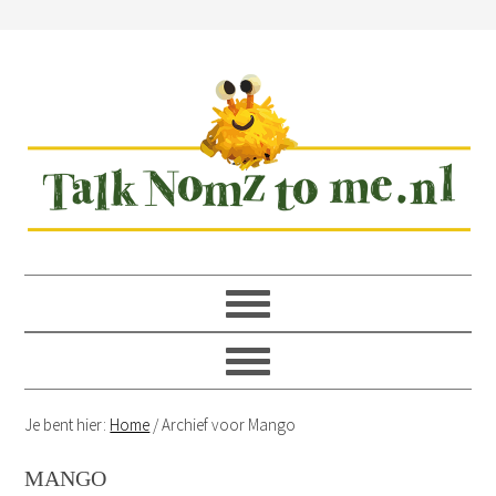
Spring
Door
Spring
Spring
naar
naar
naar
naar
de
de
de
de
hoofdnavigatie
hoofd
eerste
voettekst
inhoud
sidebar
Je bent hier:
Home
/
Archief voor Mango
MANGO