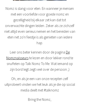
Nomz is slang voor eten. En wanneer je mensen
met een voorliefde voor goede nomz en
gezelligheid bij elkaar zet kan dat tot
onverwachte dingen leiden. Zeker als ze zichzelf
niet altijd even serieus nemen en het bereiden van
eten net zo'n feestje is als genieten van iedere
hap.
Leer ons beter kennen door de pagina
De
Nomznaisseurs
te lezen en door lekker rond te
snuffelen op Talk Nomz To Me. Wat iemand op
zijn bord legt zegt veel over de persoon ;)
Oh, en als je een van onze recepten zelf
uitprobeert vinden we het leuk als je die op social
media deelt met #talknomz
Bring the Nomz,