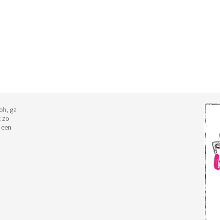
Joh, ga
t zo
 een