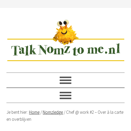
Spring
Door
Spring
Spring
naar
naar
naar
naar
de
de
de
de
hoofdnavigatie
hoofd
eerste
voettekst
inhoud
sidebar
Je bent hier:
Home
/
Nomzledge
/
Chef @ work #2 – Over à la carte
en overblijven