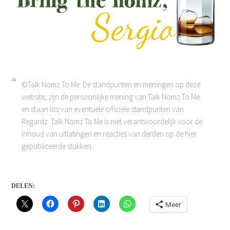
©Talk Nomz To Me. De standpunten en meningen op deze
website, zijn de persoonlijke mening van Talk Nomz To Me
en staan los van eventuele officiële standpunten van
Regardz. Talk Nomz To Me is niet verantwoordelijk voor de
inhoud van uitlatingen en reacties van derden op de hier
gepubliceerde stukken.
DELEN:
Meer