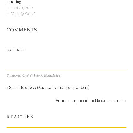
catering
januari 29, 2017
In "Chef @ Work"
COMMENTS
comments
Categorie:
Chef @ Work
,
Nomzledge
« Salsa de queso (Kaassaus, maar dan anders)
Ananas carpaccio met kokos en munt »
REACTIES