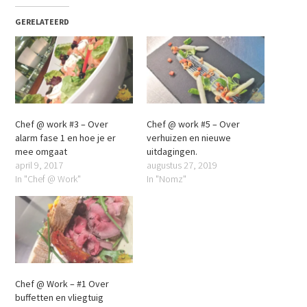
GERELATEERD
Chef @ work #3 – Over
Chef @ work #5 – Over
alarm fase 1 en hoe je er
verhuizen en nieuwe
mee omgaat
uitdagingen.
april 9, 2017
augustus 27, 2019
In "Chef @ Work"
In "Nomz"
Chef @ Work – #1 Over
buffetten en vliegtuig