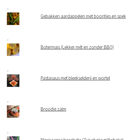
Gebakken aardappelen met boontjes en spek
Botermais (Lekker mét en zonder BBQ)
Pastasaus met bleekselderij en wortel
Broodje zalm
Mexicaanse horchata (Zuivelvrije milkshake)