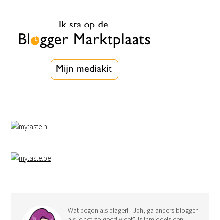
Wat begon als plagerij "Joh, ga anders bloggen
als je het zo goed weet", is inmiddels een