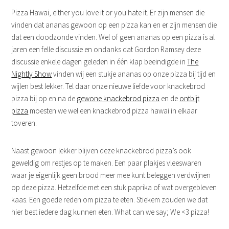
Pizza Hawai, either you love it or you hate it. Er zijn mensen die
vinden dat ananas gewoon op een pizza kan en er zijn mensen die
dat een doodzonde vinden. Wel of geen ananas op een pizza is al
jaren een felle discussie en ondanks dat Gordon Ramsey deze
discussie enkele dagen geleden in één klap beeindigde in
The
Nightly Show
vinden wij een stukje ananas op onze pizza bij tijd en
wijlen best lekker. Tel daar onze nieuwe liefde voor knackebrod
pizza bij op en na de
gewone knackebrod pizza
en de
ontbijt
pizza
moesten we wel een knackebrod pizza hawai in elkaar
toveren.
Naast gewoon lekker blijven deze knackebrod pizza’s ook
geweldig om restjes op te maken. Een paar plakjes vleeswaren
waar je eigenlijk geen brood meer mee kunt beleggen verdwijnen
op deze pizza. Hetzelfde met een stuk paprika of wat overgebleven
kaas. Een goede reden om pizza te eten. Stiekem zouden we dat
hier best iedere dag kunnen eten. What can we say; We <3 pizza!