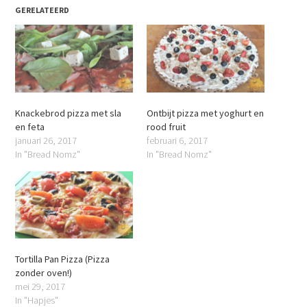
GERELATEERD
Knackebrod pizza met sla
Ontbijt pizza met yoghurt en
en feta
rood fruit
januari 26, 2017
februari 6, 2017
In "Bread Nomz"
In "Bread Nomz"
Tortilla Pan Pizza (Pizza
zonder oven!)
mei 29, 2017
In "Hapjes"