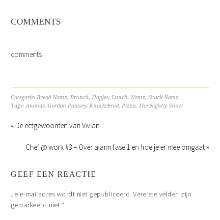
COMMENTS
comments
Categorie:
Bread Nomz
,
Brunch
,
Hapjes
,
Lunch
,
Nomz
,
Quick Nomz
Tags:
Ananas
,
Gordon Ramsey
,
Knackebrod
,
Pizza
,
The Nightly Show
« De eetgewoonten van Vivian
Chef @ work #3 – Over alarm fase 1 en hoe je er mee omgaat »
GEEF EEN REACTIE
Je e-mailadres wordt niet gepubliceerd.
Vereiste velden zijn
gemarkeerd met
*