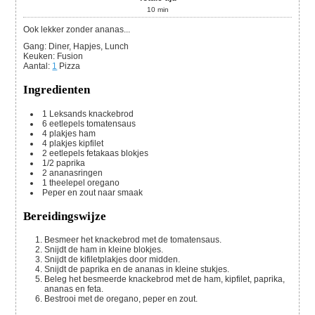
10
min
Ook lekker zonder ananas...
Gang:
Diner, Hapjes, Lunch
Keuken:
Fusion
Aantal
:
1
Pizza
Ingredienten
1
Leksands knackebrod
6
eetlepels
tomatensaus
4
plakjes
ham
4
plakjes
kipfilet
2
eetlepels
fetakaas blokjes
1/2
paprika
2
ananasringen
1
theelepel oregano
Peper en zout naar smaak
Bereidingswijze
Besmeer het knackebrod met de tomatensaus.
Snijdt de ham in kleine blokjes.
Snijdt de kifiletplakjes door midden.
Snijdt de paprika en de ananas in kleine stukjes.
Beleg het besmeerde knackebrod met de ham, kipfilet, paprika,
ananas en feta.
Bestrooi met de oregano, peper en zout.