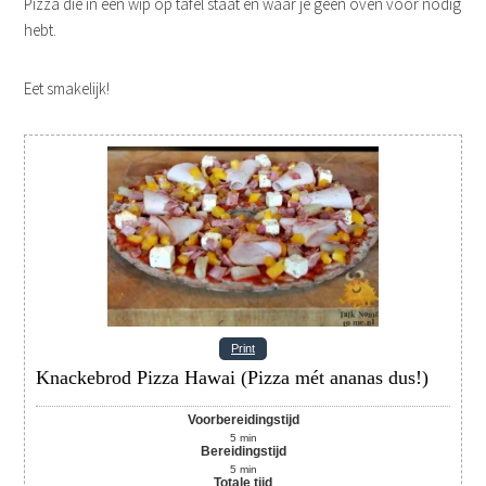
Pizza die in een wip op tafel staat en waar je geen oven voor nodig
hebt.
Eet smakelijk!
Print
Knackebrod Pizza Hawai (Pizza mét ananas dus!)
Voorbereidingstijd
5
min
Bereidingstijd
5
min
Totale tijd