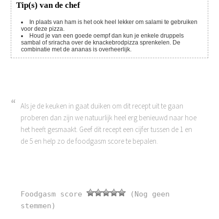
Tip(s) van de chef
In plaats van ham is het ook heel lekker om salami te gebruiken
voor deze pizza.
Houd je van een goede oempf dan kun je enkele druppels
sambal of sriracha over de knackebrodpizza sprenkelen. De
combinatie met de ananas is overheerlijk.
Als je de keuken in gaat duiken om dit recept uit te gaan
proberen dan zijn we natuurlijk heel erg benieuwd naar hoe
het heeft gesmaakt. Geef dit recept een cijfer tussen de 1 en
de 5 en help zo de foodgasm score te bepalen.
Foodgasm score
(Nog geen
stemmen)