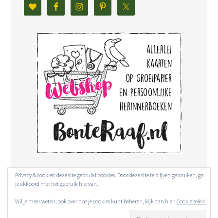
Privacy & cookies: deze site gebruikt cookies. Door deze site te blijven gebruiken, ga
je akkoord met het gebruik hiervan.
Wil je meer weten, ook over hoe je cookies kunt beheren, kijk dan hier:
Cookiebeleid