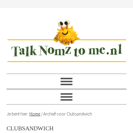
Spring
Door
Spring
Spring
naar
naar
naar
naar
de
de
de
de
hoofdnavigatie
hoofd
eerste
voettekst
inhoud
sidebar
Je bent hier:
Home
/
Archief voor Clubsandwich
CLUBSANDWICH